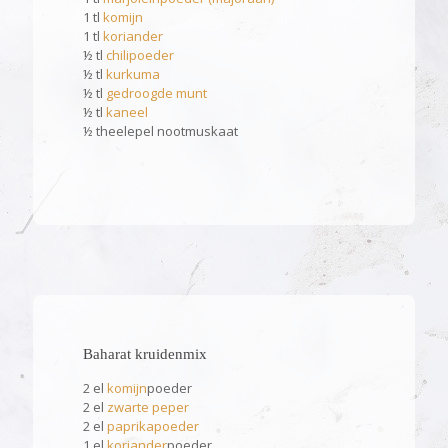
1 tl
komijn
1 tl
koriander
½ tl
chilipoeder
½ tl
kurkuma
½ tl
gedroogde munt
½ tl
kaneel
½ theelepel nootmuskaat
Baharat kruidenmix
2 el
komijn
poeder
2 el
zwarte peper
2 el
paprikapoeder
1 el
koriander
poeder