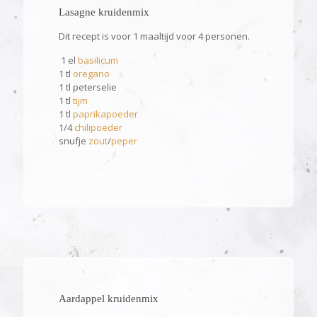
Lasagne kruidenmix
Dit recept is voor 1 maaltijd voor 4 personen.
1 el
basilicum
1 tl
oregano
1 tl peterselie
1 tl
tijm
1 tl
paprikapoeder
1/4
chilipoeder
snufje
zout
/
peper
Aardappel kruidenmix