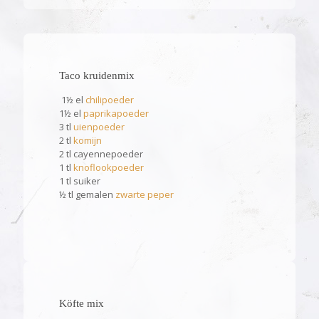
Taco kruidenmix
1½ el
chilipoeder
1½ el
paprikapoeder
3 tl
uienpoeder
2 tl
komijn
2 tl cayennepoeder
1 tl
knoflookpoeder
1 tl suiker
½ tl gemalen
zwarte peper
Köfte mix