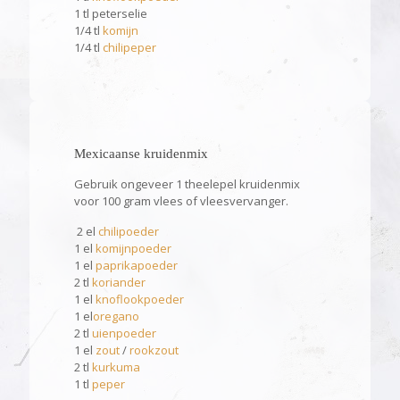
1 tl peterselie
1/4 tl
komijn
1/4 tl
chilipeper
Mexicaanse kruidenmix
Gebruik ongeveer 1 theelepel kruidenmix
voor 100 gram vlees of vleesvervanger.
2 el
chilipoeder
1 el
komijnpoeder
1 el
paprikapoeder
2 tl
koriander
1 el
knoflookpoeder
1 el
oregano
2 tl
uienpoeder
1 el
zout
/
rookzout
2 tl
kurkuma
1 tl
peper