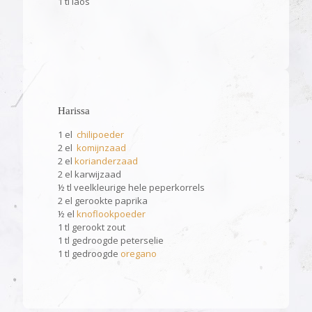
1 tl laos
Harissa
1 el
chilipoeder
2 el
komijnzaad
2 el
korianderzaad
2 el karwijzaad
½ tl veelkleurige hele peperkorrels
2 el gerookte paprika
½ el
knoflookpoeder
1 tl gerookt zout
1 tl gedroogde peterselie
1 tl gedroogde
oregano