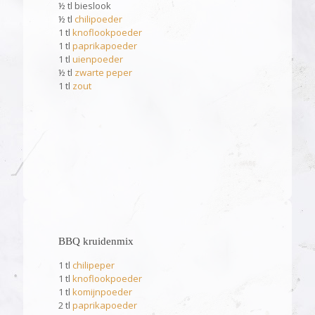
½ tl bieslook
½ tl
chilipoeder
1 tl
knoflookpoeder
1 tl
paprikapoeder
1 tl
uienpoeder
½ tl
zwarte peper
1 tl
zout
BBQ kruidenmix
1 tl
chilipeper
1 tl
knoflookpoeder
1 tl
komijnpoeder
2 tl
paprikapoeder