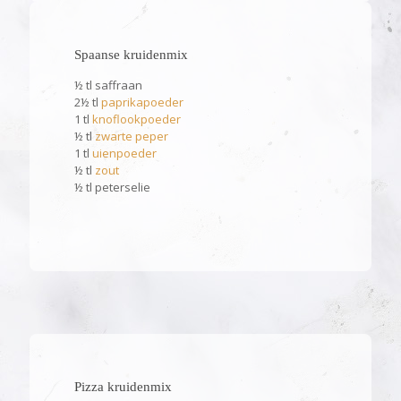
Spaanse kruidenmix
½ tl saffraan
2½ tl
paprikapoeder
1 tl
knoflookpoeder
½ tl
zwarte peper
1 tl
uienpoeder
½ tl
zout
½ tl peterselie
Pizza kruidenmix