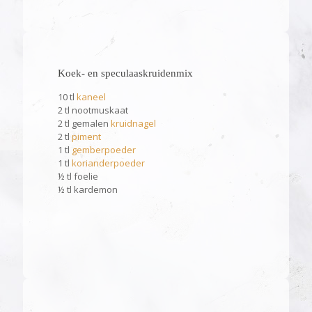
Koek- en speculaaskruidenmix
10 tl
kaneel
2 tl nootmuskaat
2 tl gemalen
kruidnagel
2 tl
piment
1 tl
gemberpoeder
1 tl
korianderpoeder
½ tl foelie
½ tl kardemon