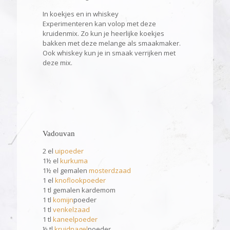
In koekjes en in whiskey
Experimenteren kan volop met deze
kruidenmix. Zo kun je heerlijke koekjes
bakken met deze melange als smaakmaker.
Ook whiskey kun je in smaak verrijken met
deze mix.
Vadouvan
2 el
uipoeder
1½ el
kurkuma
1½ el gemalen
mosterdzaad
1 el
knoflookpoeder
1 tl gemalen kardemom
1 tl
komijn
poeder
1 tl
venkelzaad
1 tl
kaneelpoeder
½ tl
kruidnagel
poeder