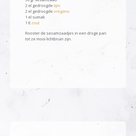
2 el gedroogde
tijm
2 el gedroogde
oregano
1 el sumak
1 tl
zout
Rooster de sesamzaadjes in een droge pan
tot ze mooi lichtbruin zijn.