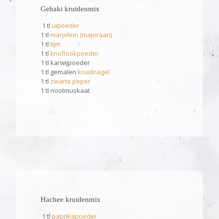
Gehakt kruidenmix
1 tl
uipoeder
1 tl
marjolein (majoraan)
1 tl
tijm
1 tl
knoflookpoeder
1 tl karwijpoeder
1 tl gemalen
kruidnagel
1 tl
zwarte peper
1 tl nootmuskaat
Hachee kruidenmix
1 tl
paprikapoeder