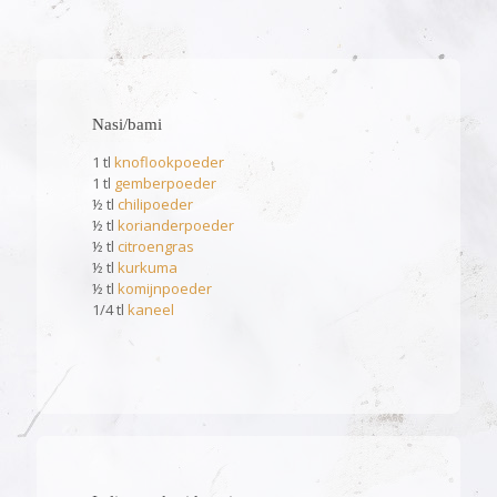
Nasi/bami
1 tl
knoflookpoeder
1 tl
gemberpoeder
½ tl
chilipoeder
½ tl
korianderpoeder
½ tl
citroengras
½ tl
kurkuma
½ tl
komijnpoeder
1/4 tl
kaneel