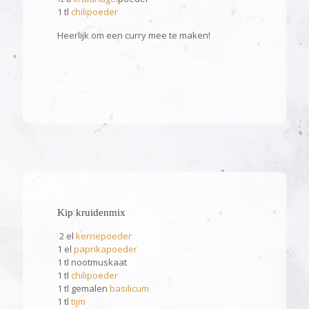
1 tl
chilipoeder
Heerlijk om een curry mee te maken!
Kip kruidenmix
2 el
kerriepoeder
1 el
paprikapoeder
1 tl nootmuskaat
1 tl
chilipoeder
1 tl gemalen
basilicum
1 tl
tijm