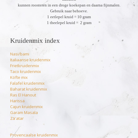
kunnen roosteren in een droge koekepan en daarna fijnmalen.
Gebruik naar behoeve.
1 eetlepel kruid = 10 gram
1 theelepel kruid = 2 gram
Kruidenmix index
Nasi/bami
Italiaanse kruidenmix
Frietkruidenmix
Taco kruidenmix
Köfte mix
Falafel kruidenmix
Baharat kruidenmix
Ras El Hanout
Harissa
Cajun kruidenmix
Garam Masala
Za'atar
Provencaalse kruidenmix