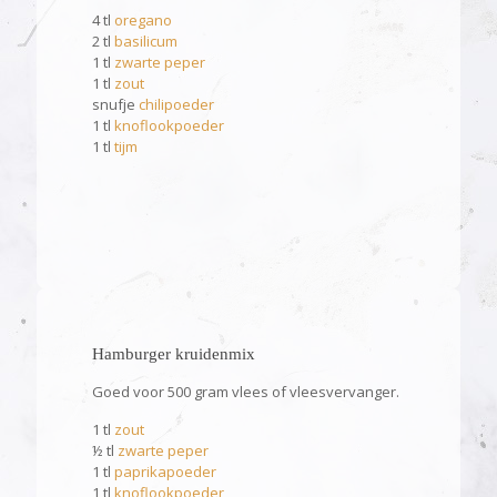
4 tl
oregano
2 tl
basilicum
1 tl
zwarte peper
1 tl
zout
snufje
chilipoeder
1 tl
knoflookpoeder
1 tl
tijm
Hamburger kruidenmix
Goed voor 500 gram vlees of vleesvervanger.
1 tl
zout
½ tl
zwarte peper
1 tl
paprikapoeder
1 tl
knoflookpoeder