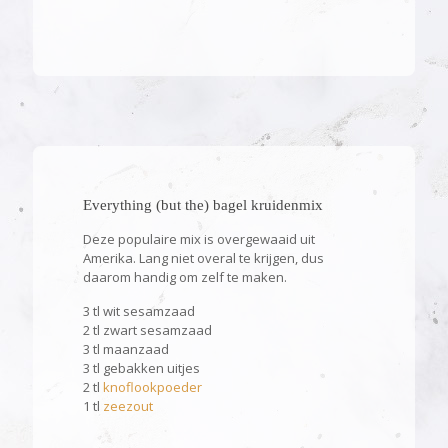
Everything (but the) bagel kruidenmix
Deze populaire mix is overgewaaid uit
Amerika. Lang niet overal te krijgen, dus
daarom handig om zelf te maken.
3 tl wit sesamzaad
2 tl zwart sesamzaad
3 tl maanzaad
3 tl gebakken uitjes
2 tl
knoflookpoeder
1 tl
zeezout