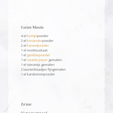
Garam Masala
4 el
komijn
poeder
2 el
koriander
poeder
2 el
kaneelpoeder
1 el nootmuskaat
1 el
gemberpoeder
1 el
zwarte peper
gemalen
1 el steranijs gemalen
2 laurierblaadjes fijngemalen
1 el kardemompoeder
Za'atar
50 gr sesamzaad