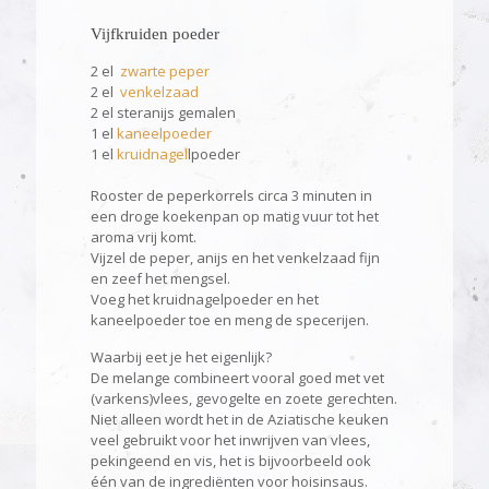
Vijfkruiden poeder
2 el
zwarte peper
2 el
venkelzaad
2 el steranijs gemalen
1 el
kaneelpoeder
1 el
kruidnagel
lpoeder
Rooster de peperkorrels circa 3 minuten in
een droge koekenpan op matig vuur tot het
aroma vrij komt.
Vijzel de peper, anijs en het venkelzaad fijn
en zeef het mengsel.
Voeg het kruidnagelpoeder en het
kaneelpoeder toe en meng de specerijen.
Waarbij eet je het eigenlijk?
De melange combineert vooral goed met vet
(varkens)vlees, gevogelte en zoete gerechten.
Niet alleen wordt het in de Aziatische keuken
veel gebruikt voor het inwrijven van vlees,
pekingeend en vis, het is bijvoorbeeld ook
één van de ingrediënten voor hoisinsaus.