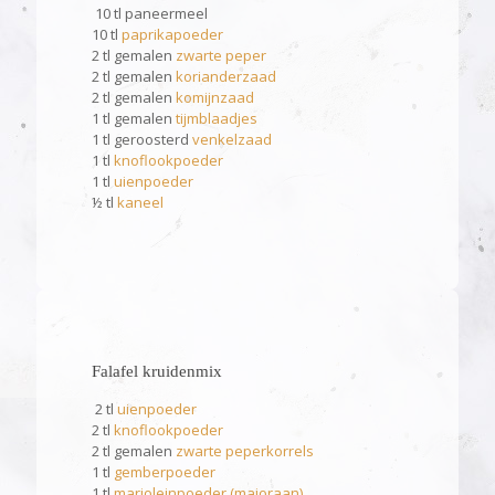
10 tl paneermeel
10 tl
paprikapoeder
2 tl gemalen
zwarte peper
2 tl gemalen
korianderzaad
2 tl gemalen
komijnzaad
1 tl gemalen
tijmblaadjes
1 tl geroosterd
venkelzaad
1 tl
knoflookpoeder
1 tl
uienpoeder
½ tl
kaneel
Falafel kruidenmix
2 tl
uienpoeder
2 tl
knoflookpoeder
2 tl gemalen
zwarte peperkorrels
1 tl
gemberpoeder
1 tl
marjoleinpoeder (majoraan)