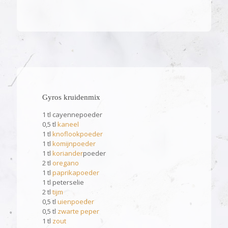
Gyros kruidenmix
1 tl cayennepoeder
0,5 tl
kaneel
1 tl
knoflookpoeder
1 tl
komijnpoeder
1 tl
koriander
poeder
2 tl
oregano
1 tl
paprikapoeder
1 tl peterselie
2 tl
tijm
0,5 tl
uienpoeder
0,5 tl
zwarte peper
1 tl
zout