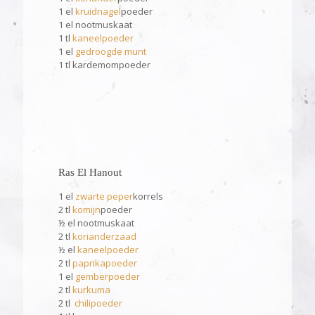
1 el
kruidnagel
poeder
1 el nootmuskaat
1 tl
kaneelpoeder
1 el
gedroogde munt
1 tl kardemompoeder
Ras El Hanout
1 el
zwarte peper
korrels
2 tl
komijn
poeder
½ el nootmuskaat
2 tl
korianderzaad
½ el
kaneelpoeder
2 tl
paprikapoeder
1 el
gemberpoeder
2 tl
kurkuma
2 tl
chilipoeder