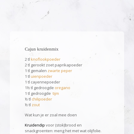
Cajun kruidenmix
2 tl
knoflookpoeder
2 tl gerookt zoet paprikapoeder
1 tl gemalen
zwarte peper
1 tl
uienpoeder
1 tl cayennepoeder
1½ tl gedroogde
oregano
1 tl gedroogde
tijm
½ tl
chilipoeder
½ tl
zout
Wat kun je er zoal mee doen
Kruidendip
voor (stok)brood en
snackgroenten: meng het met wat olijfolie.