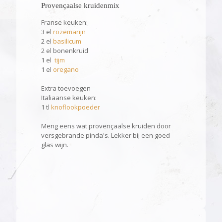
Provençaalse kruidenmix
Franse keuken:
3 el
rozemarijn
2 el
basilicum
2 el bonenkruid
1 el
tijm
1 el
oregano
Extra toevoegen
Italiaanse keuken:
1 tl
knoflookpoeder
Meng eens wat provençaalse kruiden door
versgebrande pinda's. Lekker bij een goed
glas wijn.