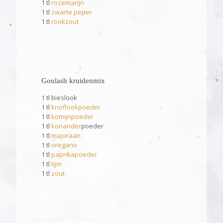
1 tl
rozemarijn
1 tl
zwarte peper
1 tl
rookzout
Goulash kruidenmix
1 tl bieslook
1 tl
knoflookpoeder
1 tl
komijnpoeder
1 tl
koriander
poeder
1 tl
majoraan
1 tl
oregano
1 tl
paprikapoeder
1 tl
tijm
1 tl
zout