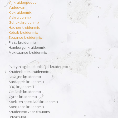
Vijfkruidenpoeder
Vadouvan
Kipkruidenmix
Viskruidenmix
Gehakt kruidenmix
Hachee kruidenmix
Kebab kruidenmix
Spaanse kruidenmix
Pizza kruidenmix
Hamburger kruidenmix
Mexicaanse kruidenmix
Everything (but the) bagel kruidenmix
Kruidenboter kruidenmix
Lasagne kruidenmix
Aardappel kruidenmix
BBQ kruidenmix
Goulash kruidenmix
Gyros kruidenmix
Koek- en speculaaskruidenmix
Speculaas kruidenmix
Kruidenmix voor croutons
Bruschutta