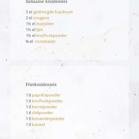
Italiaanse kruidenmix
3 el
gedroogde basilicum
3 el
oregano
1½ el
marjolein
1½ el
tijm
1½ el
knoflookpoeder
¾ el
rozemarijn
Frietkruidenmix
1 tl
paprikapoeder
1 tl
knoflookpoeder
1 tl
kerriepoeder
1 tl
chilipoeder
1 tl
korianderpoeder
1 tl
kaneel