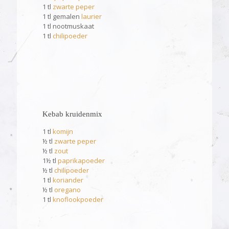
1 tl
zwarte peper
1 tl gemalen
laurier
1 tl nootmuskaat
1 tl
chilipoeder
Kebab kruidenmix
1 tl
komijn
½ tl
zwarte peper
½ tl
zout
1½ tl
paprikapoeder
½ tl
chilipoeder
1 tl
koriander
½ tl
oregano
1 tl
knoflookpoeder