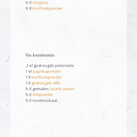
½ tl
oregano
½ tl
knoflookpoeder
Vis kruidenmix
2 el gedroogde peterselie
1 el
paprikapoeder
1 tl
knoflookpoeder
1 tl
gedroogde dille
½ tl gemalen
zwarte peper
½ tl
chilipoeder
½ tl nootmuskaat