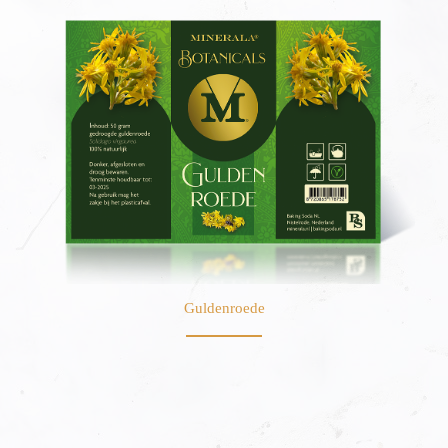
Guldenroede