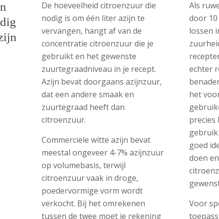
in
De hoeveelheid citroenzuur die
Als ruwe
nodig is om één liter azijn te
door 10
odig
vervangen, hangt af van de
lossen i
zijn
concentratie citroenzuur die je
zuurheid
gebruikt en het gewenste
recepte
zuurtegraadniveau in je recept.
echter 
Azijn bevat doorgaans azijnzuur,
benader
dat een andere smaak en
het voo
zuurtegraad heeft dan
gebruik
citroenzuur.
precies 
gebruik 
Commerciële witte azijn bevat
goed id
meestal ongeveer 4-7% azijnzuur
doen en
op volumebasis, terwijl
citroen
citroenzuur vaak in droge,
gewenst
poedervormige vorm wordt
verkocht. Bij het omrekenen
Voor sp
tussen de twee moet je rekening
toepass