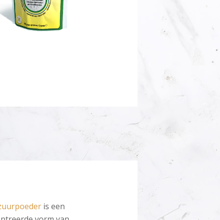
zuurpoeder
is een
ntreerde vorm van