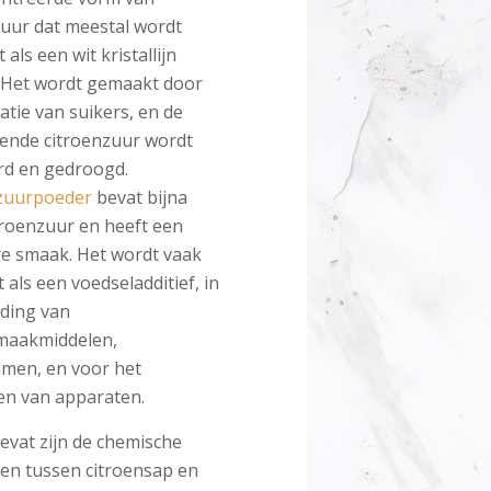
zuur dat meestal wordt
 als een wit kristallijn
 Het wordt gemaakt door
tie van suikers, en de
rende citroenzuur wordt
rd en gedroogd.
zuurpoeder
bevat bijna
troenzuur en heeft een
re smaak. Het wordt vaak
 als een voedseladditief, in
iding van
maakmiddelen,
en, en voor het
en van apparaten.
vat zijn de chemische
len tussen citroensap en