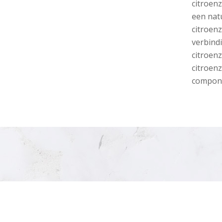
citroen
een natu
citroen
verbindi
citroen
citroen
compon