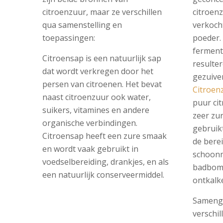
citroenzuur, maar ze verschillen
citroen
qua samenstelling en
verkocht
toepassingen:
poeder.
fermenta
Citroensap is een natuurlijk sap
resulte
dat wordt verkregen door het
gezuive
persen van citroenen. Het bevat
Citroen
naast citroenzuur ook water,
puur ci
suikers, vitamines en andere
zeer zu
organische verbindingen.
gebruikt
Citroensap heeft een zure smaak
de bere
en wordt vaak gebruikt in
schoon
voedselbereiding, drankjes, en als
badbomm
een natuurlijk conserveermiddel.
ontkalk
Samenge
verschil