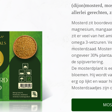
(dijon)mosterd, mos
allerlei gerechten, 
Mosterd zit boordevol
magnesium, mangaan, 
zit er veel van het a
omega 3-vetzuren. Verd
mosterdzaad. Moster
ongeveer 30% plantaar
de spijsvertering.
De mosterdplant is ee
bloemen. Hij wordt v
erg op lijkt en waar 
Mosterdzaadjes zijn 
MOS