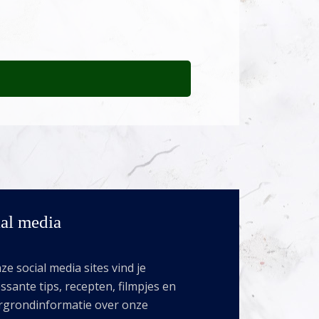
al media
e social media sites vind je
ssante tips, recepten, filmpjes en
rgrondinformatie over onze