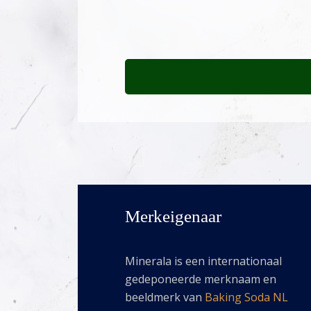
Merkeigenaar
Minerala is een internationaal
gedeponeerde merknaam en
beeldmerk van
Baking Soda NL