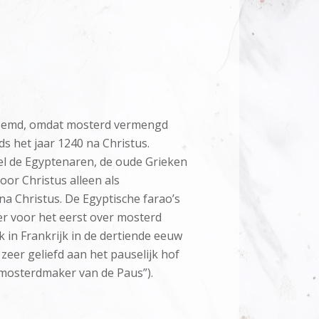
enoemd, omdat mosterd vermengd
s het jaar 1240 na Christus.
l de Egyptenaren, de oude Grieken
or Christus alleen als
a Christus. De Egyptische farao’s
r voor het eerst over mosterd
 in Frankrijk in de dertiende eeuw
eer geliefd aan het pauselijk hof
 mosterdmaker van de Paus”).