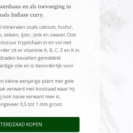
terdsaus en als toevoeging in
zoals Indiase curry.
 mineralen zoals calcium, fosfor,
seleen, ijzer, zink en zwavel. Ook
minozuur tryptofaan in en vol met
er zit er vitamine A, B, C, E en K in
dzaden bevatten gemiddeld
dige olie en is bevorderlijk voor
n kleine eenjarige plant met gele
aak verward met koolzaad waar hij
hij ook nauw verwant mee is.
ongeveer 0,5 tot 1 mm groot.
TERDZAAD KOPEN