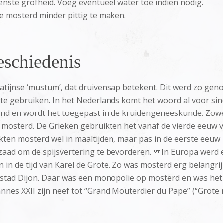
enste grofheid. Voeg eventueel water toe indien nodig.
e mosterd minder pittig te maken.
schiedenis
Latijnse ‘mustum’, dat druivensap betekent. Dit werd zo g
e gebruiken. In het Nederlands komt het woord al voor sind
nd en wordt het toegepast in de kruidengeneeskunde. Zowe
osterd. De Grieken gebruikten het vanaf de vierde eeuw vo
en mosterd wel in maaltijden, maar pas in de eerste eeuw n
aad om de spijsvertering te bevorderen. In Europa werd e
in de tijd van Karel de Grote. Zo was mosterd erg belangrijk
 stad Dijon. Daar was een monopolie op mosterd en was het z
nes XXII zijn neef tot “Grand Mouterdier du Pape” (“Grote