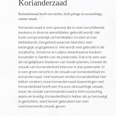
Korianderzaad
Korianderzaad heeft een zachte, licht pittige en nootachtige,
warme smaak.
Korianderzaad is een specerij die in veel verschillende
keukens in diverse werelddelen gebruikt wordt. Het
komt oorspronkelijk uit het Midden-Oosten en het
Middellands Zeegebied waarvan Marokko een
belangrijk oogstgebied is. Het wordt veel gebruikt in de
Aziatische, Oosterse en Latijns-Amerikaanse keuken.
Koriander is familie van de peterselie. Dat is te zien aan
de vergelijkbare bladeren van beide planten, hoewel de
smaak van korianderblad intenser is dan peterselie. Er
is een groot verschil in de smaak van korianderblad en
korianderzaad. Veel mensen vinden korianderblad niet
lekker smaken, maar korianderzaad daarentegen wel.
Korianderblad heeft een friszure citrusachtige smaak,
maar de smaak van korianderzaad is licht nootachtig,
warm en kruidig. Korianderblad is lekker als je het matigt
in gerechten, want teveel gebruiken kan een
overheersende smaak geven.