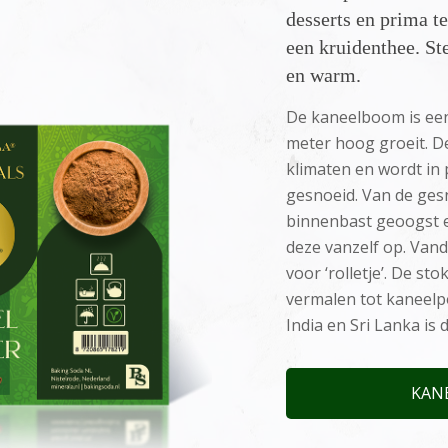
desserts en prima t
een kruidenthee. St
en warm.
De kaneelboom is een
meter hoog groeit. D
klimaten en wordt in
gesnoeid. Van de ges
binnenbast geoogst e
deze vanzelf op. Vand
voor ‘rolletje’. De s
vermalen tot kaneelp
India en Sri Lanka is d
KAN