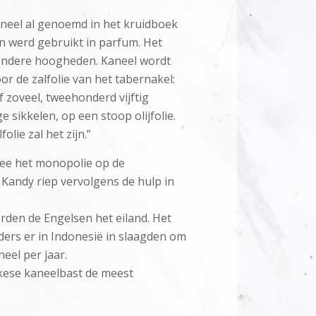
kaneel al genoemd in het kruidboek
n werd gebruikt in parfum. Het
 andere hoogheden. Kaneel wordt
 de zalfolie van het tabernakel:
f zoveel, tweehonderd vijftig
e sikkelen, op een stoop olijfolie.
olie zal het zijn.”
mee het monopolie op de
 Kandy riep vervolgens de hulp in
rden de Engelsen het eiland. Het
ers er in Indonesië in slaagden om
eel per jaar.
nkese kaneelbast de meest