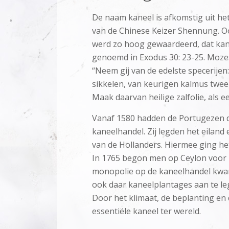
De naam kaneel is afkomstig uit het
van de Chinese Keizer Shennung. Oo
werd zo hoog gewaardeerd, dat kan
genoemd in Exodus 30: 23-25. Mozes
“Neem gij van de edelste specerijen:
sikkelen, van keurigen kalmus tweeho
Maak daarvan heilige zalfolie, als ee
Vanaf 1580 hadden de Portugezen de
kaneelhandel. Zij legden het eiland
van de Hollanders. Hiermee ging h
In 1765 begon men op Ceylon voor h
monopolie op de kaneelhandel kwam
ook daar kaneelplantages aan te le
Door het klimaat, de beplanting en
essentiële kaneel ter wereld.