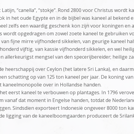
 Latijn, “canella”, “stokje”. Rond 2800 voor Christus wordt 
k in het oude Egypte en in de bijbel was kaneel al bekend e
eel zelfs een waardig geschenk kon zijn voor koningen en
 wordt opgedragen om zowel zoete kaneel te gebruiken voor
 van fijne mirre vijfhonderd sikkelen, van geurige kaneel hal
nderd vijftig, van kassie vijfhonderd sikkelen, en wel heilig
n allerkeurigst mengsel van den specerijbereider; heilige zalf
 heerschappij over Ceylon (het latere Sri Lanka), en daar
 een schatting op van 125 ton kaneel per jaar. De koning van
et kaneelmonopolie over in Hollandse handen.
et eerst kaneel te verbouwen op plantages. In 1796 verove
 vanaf dat moment in Engelse handen, totdat de Nederland
ggen. Sindsdien exporteert Indonesië ongeveer 8000 ton kan
 de ligging van de kaneelboomgaarden produceert de Srila