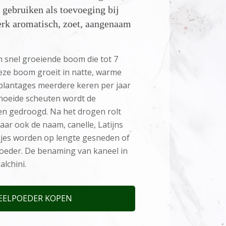
e gebruiken als toevoeging bij
erk aromatisch, zoet, aangenaam
 snel groeiende boom die tot 7
eze boom groeit in natte, warme
 plantages meerdere keren per jaar
noeide scheuten wordt de
n gedroogd. Na het drogen rolt
aar ook de naam, canelle, Latijns
tokjes worden op lengte gesneden of
oeder. De benaming van kaneel in
alchini.
EELPOEDER KOPEN