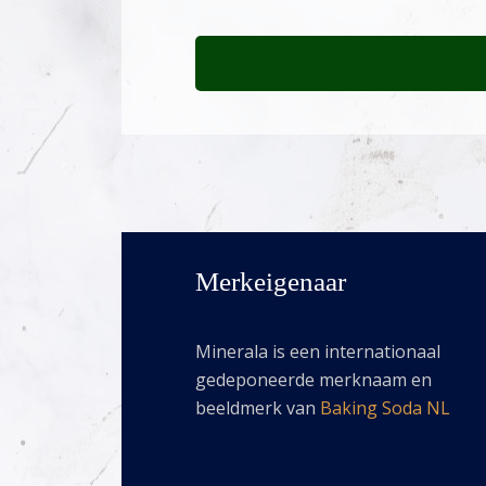
Merkeigenaar
Minerala is een internationaal
gedeponeerde merknaam en
beeldmerk van
Baking Soda NL