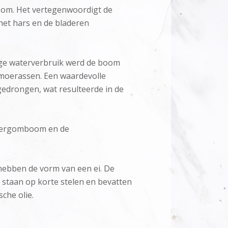
boom. Het vertegenwoordigt de
het hars en de bladeren
oge waterverbruik werd de boom
l moerassen. Een waardevolle
gedrongen, wat resulteerde in de
cidergomboom en de
hebben de vorm van een ei. De
taan ​​op korte stelen en bevatten
che olie.