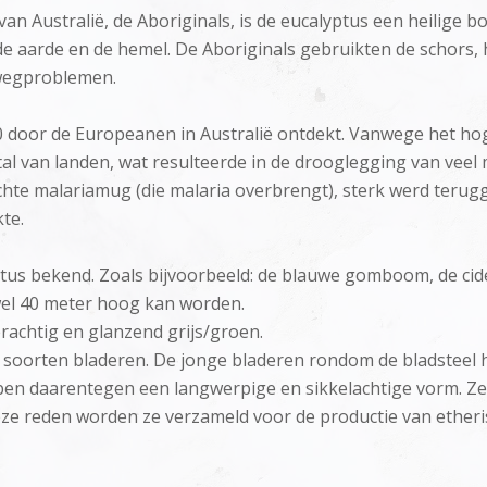
an Australië, de Aboriginals, is de eucalyptus een heilige 
de aarde en de hemel. De Aboriginals gebruikten de schors, 
twegproblemen.
 door de Europeanen in Australië ontdekt. Vanwege het h
tal van landen, wat resulteerde in de drooglegging van vee
chte malariamug (die malaria overbrengt), sterk werd terug
te.
yptus bekend. Zoals bijvoorbeeld: de blauwe gomboom, de 
el 40 meter hoog kan worden.
erachtig en glanzend grijs/groen.
e soorten bladeren. De jonge bladeren rondom de bladsteel 
n daarentegen een langwerpige en sikkelachtige vorm. Ze s
eze reden worden ze verzameld voor de productie van etheris