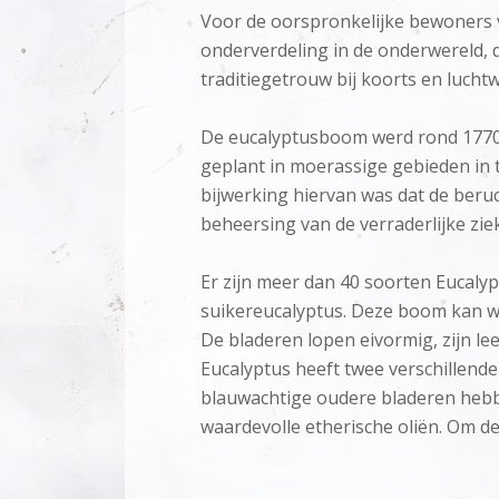
Voor de oorspronkelijke bewoners v
onderverdeling in de onderwereld, 
traditiegetrouw bij koorts en luch
De eucalyptusboom werd rond 1770
geplant in moerassige gebieden in 
bijwerking hiervan was dat de beru
beheersing van de verraderlijke ziek
Er zijn meer dan 40 soorten Eucal
suikereucalyptus. Deze boom kan w
De bladeren lopen eivormig, zijn le
Eucalyptus heeft twee verschillend
blauwachtige oudere bladeren hebbe
waardevolle etherische oliën. Om d