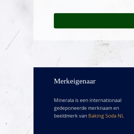
Merkeigenaar
Minerala is een internationaal
gedeponeerde merknaam en
beeldmerk van
Baking Soda NL