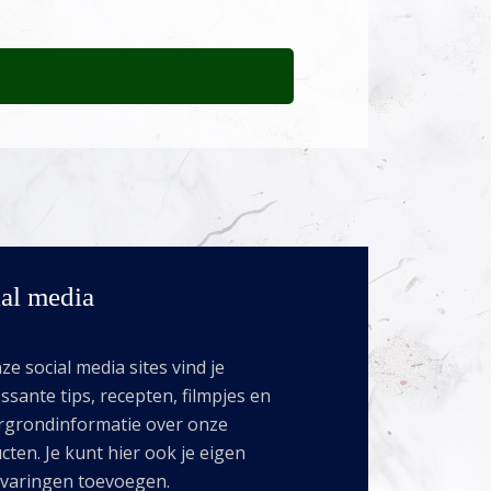
al media
e social media sites vind je
ssante tips, recepten, filmpjes en
rgrondinformatie over onze
cten. Je kunt hier ook je eigen
rvaringen toevoegen.