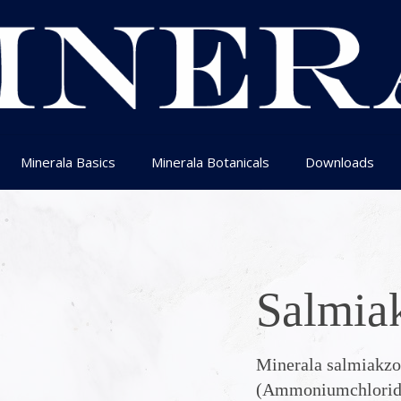
Minerala Basics
Minerala Botanicals
Downloads
Salmia
Minerala salmiakzou
(Ammoniumchloride)