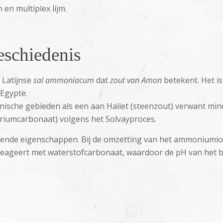
en multiplex lijm.
schiedenis
 Latijnse
sal ammoniacum
dat
zout van Amon
betekent. Het is
Egypte.
nische gebieden als een aan Haliet (steenzout) verwant mine
atriumcarbonaat) volgens het Solvayproces.
nde eigenschappen. Bij de omzetting van het ammoniumion
n reageert met waterstofcarbonaat, waardoor de pH van het b