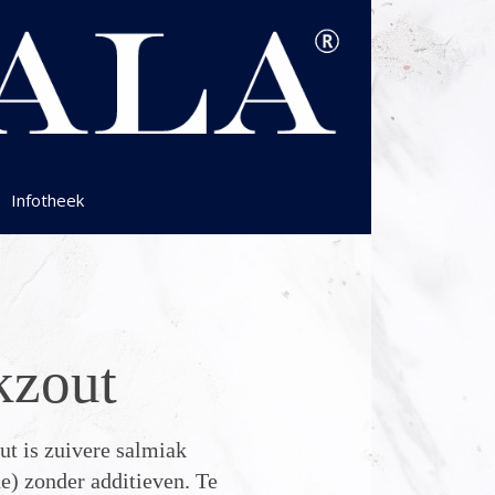
Infotheek
kzout
t is zuivere salmiak
 zonder additieven. Te