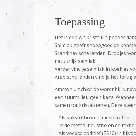
Toepassing
Het is een wit kristallijn poeder dat
Salmiak geeft snoepgoed de kenmerk
Scandinavische landen. Dropjes wor
natuurlijk salmiak.
Verder vind je salmiak in koekjes v
Arabische landen vind je het terug
Ammoniumchloride wordt bij rundvee
een zuurmilieu geen kans. Wanneer 
samen tot kristalstenen. Deze steen
– Als stikstofbron in meststoffen.
– In de metaalindustrie en de textiel
– Als voedseladditief (E510) in bijvo