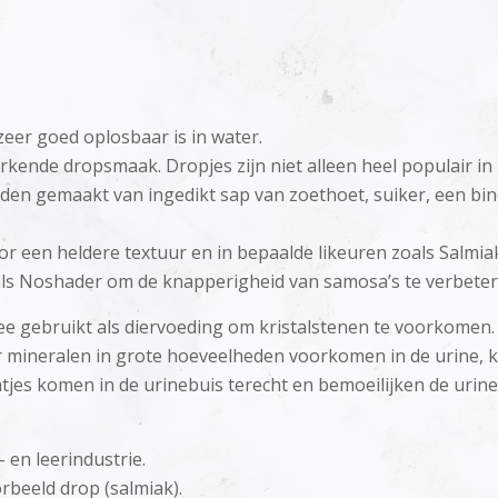
 zeer goed oplosbaar is in water.
ende dropsmaak. Dropjes zijn niet alleen heel populair in
den gemaakt van ingedikt sap van zoethoet, suiker, een bi
oor een heldere textuur en in bepaalde likeuren zoals Salmi
 als Noshader om de knapperigheid van samosa’s te verbeter
 gebruikt als diervoeding om kristalstenen te voorkomen. K
mineralen in grote hoeveelheden voorkomen in de urine, kl
tjes komen in de urinebuis terecht en bemoeilijken de urine
- en leerindustrie.
orbeeld drop (salmiak).