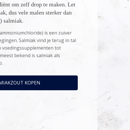
diënt om zelf drop te maken. Let
iak, dus vele malen sterker dan
) salmiak.
 ammoniumchloride) is een zuiver
ingen. Salmiak vind je terug in tal
n voedingssupplementen tot
meest bekend is salmiak als
p.
MIAKZOUT KOPEN