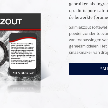
gebruiken als ingre
op: dit is pure salm
de bewerkte (bruine
Salmiakzout (oftewel
poeder zonder toevoeg
van toepassingen va
geneesmiddelen. Het 
smaakmaker van dro
SAL