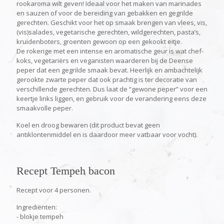
rookaroma wilt geven! Ideaal voor het maken van marinades
en sauzen of voor de bereiding van gebakken en gegrilde
gerechten. Geschikt voor het op smaak brengen van vlees, vis,
(vis)salades, vegetarische gerechten, wildgerechten, pasta’s,
kruidenboters, groenten gewoon op een gekookt eitje.
De rokerige met een intense en aromatische geur is wat chef-
koks, vegetariërs en veganisten waarderen bij de Deense
peper dat een gegrilde smaak bevat. Heerlijk en ambachtelijk
gerookte zwarte peper dat ook prachtig is ter decoratie van
verschillende gerechten. Dus laat de “gewone peper” voor een
keertje links liggen, en gebruik voor de verandering eens deze
smaakvolle peper.
Koel en droog bewaren (dit product bevat geen
antiklontenmiddel en is daardoor meer vatbaar voor vocht).
Recept Tempeh bacon
Recept voor 4 personen.
Ingrediënten:
- blokje tempeh