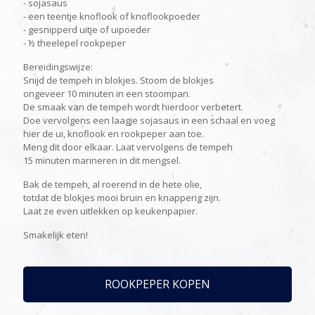
- sojasaus
- een teentje knoflook of knoflookpoeder
- gesnipperd uitje of uipoeder
- ½ theelepel rookpeper
Bereidingswijze:
Snijd de tempeh in blokjes. Stoom de blokjes
ongeveer 10 minuten in een stoompan.
De smaak van de tempeh wordt hierdoor verbetert.
Doe vervolgens een laagje sojasaus in een schaal en voeg
hier de ui, knoflook en rookpeper aan toe.
Meng dit door elkaar. Laat vervolgens de tempeh
15 minuten marineren in dit mengsel.
Bak de tempeh, al roerend in de hete olie,
totdat de blokjes mooi bruin en knapperig zijn.
Laat ze even uitlekken op keukenpapier.
Smakelijk eten!
ROOKPEPER KOPEN